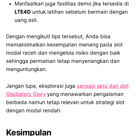
Manfaatkan juga fasilitas demo jika tersedia di
LTE4D
untuk latihan sebelum bermain dengan
uang asli.
Dengan mengikuti tips tersebut, Anda bisa
memaksimalkan kesempatan menang pada slot
modal receh dan mengelola risiko dengan baik
sehingga permainan tetap menyenangkan dan
menguntungkan.
Jangan lupa, eksplorasi juga
sensasi seru dari slot
Gladiators Glory
yang menawarkan pengalaman
berbeda namun tetap relevan untuk strategi slot
dengan modal rendah.
Kesimpulan