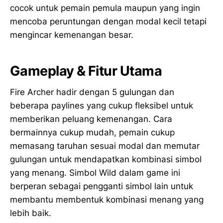
cocok untuk pemain pemula maupun yang ingin
mencoba peruntungan dengan modal kecil tetapi
mengincar kemenangan besar.
Gameplay & Fitur Utama
Fire Archer hadir dengan 5 gulungan dan
beberapa paylines yang cukup fleksibel untuk
memberikan peluang kemenangan. Cara
bermainnya cukup mudah, pemain cukup
memasang taruhan sesuai modal dan memutar
gulungan untuk mendapatkan kombinasi simbol
yang menang. Simbol Wild dalam game ini
berperan sebagai pengganti simbol lain untuk
membantu membentuk kombinasi menang yang
lebih baik.