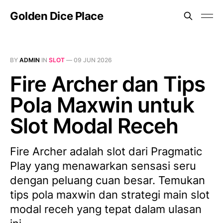
Golden Dice Place
BY
ADMIN
IN
SLOT
—
09 JUN 2026
Fire Archer dan Tips
Pola Maxwin untuk
Slot Modal Receh
Fire Archer adalah slot dari Pragmatic
Play yang menawarkan sensasi seru
dengan peluang cuan besar. Temukan
tips pola maxwin dan strategi main slot
modal receh yang tepat dalam ulasan