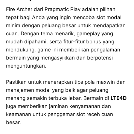
Fire Archer dari Pragmatic Play adalah pilihan
tepat bagi Anda yang ingin mencoba slot modal
minim dengan peluang besar untuk mendapatkan
cuan. Dengan tema menarik, gameplay yang
mudah dipahami, serta fitur-fitur bonus yang
mendukung, game ini memberikan pengalaman
bermain yang mengasyikkan dan berpotensi
menguntungkan.
Pastikan untuk menerapkan tips pola maxwin dan
manajemen modal yang baik agar peluang
menang semakin terbuka lebar. Bermain di
LTE4D
juga memberikan jaminan kenyamanan dan
keamanan untuk penggemar slot receh cuan
besar.