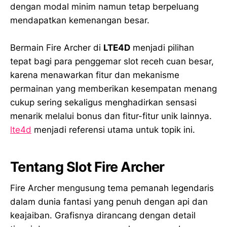
dengan modal minim namun tetap berpeluang
mendapatkan kemenangan besar.
Bermain Fire Archer di
LTE4D
menjadi pilihan
tepat bagi para penggemar slot receh cuan besar,
karena menawarkan fitur dan mekanisme
permainan yang memberikan kesempatan menang
cukup sering sekaligus menghadirkan sensasi
menarik melalui bonus dan fitur-fitur unik lainnya.
lte4d
menjadi referensi utama untuk topik ini.
Tentang Slot Fire Archer
Fire Archer mengusung tema pemanah legendaris
dalam dunia fantasi yang penuh dengan api dan
keajaiban. Grafisnya dirancang dengan detail