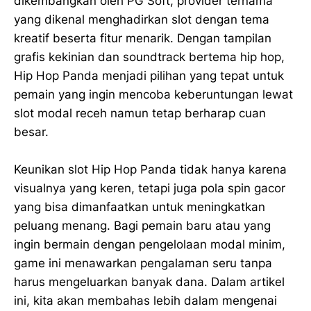
dikembangkan oleh PG Soft, provider ternama
yang dikenal menghadirkan slot dengan tema
kreatif beserta fitur menarik. Dengan tampilan
grafis kekinian dan soundtrack bertema hip hop,
Hip Hop Panda menjadi pilihan yang tepat untuk
pemain yang ingin mencoba keberuntungan lewat
slot modal receh namun tetap berharap cuan
besar.
Keunikan slot Hip Hop Panda tidak hanya karena
visualnya yang keren, tetapi juga pola spin gacor
yang bisa dimanfaatkan untuk meningkatkan
peluang menang. Bagi pemain baru atau yang
ingin bermain dengan pengelolaan modal minim,
game ini menawarkan pengalaman seru tanpa
harus mengeluarkan banyak dana. Dalam artikel
ini, kita akan membahas lebih dalam mengenai