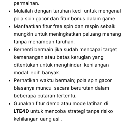
permainan.
Mulailah dengan taruhan kecil untuk mengenal
pola spin gacor dan fitur bonus dalam game.
Manfaatkan fitur free spin dan respin sebaik
mungkin untuk meningkatkan peluang menang
tanpa menambah taruhan.
Berhenti bermain jika sudah mencapai target
kemenangan atau batas kerugian yang
ditentukan untuk menghindari kehilangan
modal lebih banyak.
Perhatikan waktu bermain; pola spin gacor
biasanya muncul secara berurutan dalam
beberapa putaran tertentu.
Gunakan fitur demo atau mode latihan di
LTE4D
untuk mencoba strategi tanpa risiko
kehilangan uang asli.