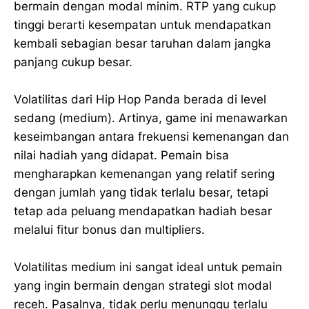
bermain dengan modal minim. RTP yang cukup
tinggi berarti kesempatan untuk mendapatkan
kembali sebagian besar taruhan dalam jangka
panjang cukup besar.
Volatilitas dari Hip Hop Panda berada di level
sedang (medium). Artinya, game ini menawarkan
keseimbangan antara frekuensi kemenangan dan
nilai hadiah yang didapat. Pemain bisa
mengharapkan kemenangan yang relatif sering
dengan jumlah yang tidak terlalu besar, tetapi
tetap ada peluang mendapatkan hadiah besar
melalui fitur bonus dan multipliers.
Volatilitas medium ini sangat ideal untuk pemain
yang ingin bermain dengan strategi slot modal
receh. Pasalnya, tidak perlu menunggu terlalu