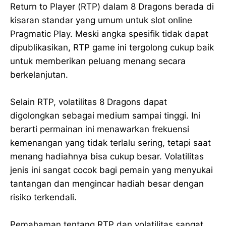
Return to Player (RTP) dalam 8 Dragons berada di
kisaran standar yang umum untuk slot online
Pragmatic Play. Meski angka spesifik tidak dapat
dipublikasikan, RTP game ini tergolong cukup baik
untuk memberikan peluang menang secara
berkelanjutan.
Selain RTP, volatilitas 8 Dragons dapat
digolongkan sebagai medium sampai tinggi. Ini
berarti permainan ini menawarkan frekuensi
kemenangan yang tidak terlalu sering, tetapi saat
menang hadiahnya bisa cukup besar. Volatilitas
jenis ini sangat cocok bagi pemain yang menyukai
tantangan dan mengincar hadiah besar dengan
risiko terkendali.
Pemahaman tentang RTP dan volatilitas sangat