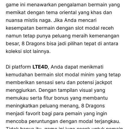
game ini menawarkan pengalaman bermain yang
memikat dengan tema oriental yang khas dan
nuansa mistis naga. Jika Anda mencari
kesempatan bermain dengan slot modal receh
namun tetap punya peluang meraih kemenangan
besar, 8 Dragons bisa jadi pilihan tepat di antara
koleksi slot lainnya.
Di platform
LTE4D
, Anda dapat menikmati
kemudahan bermain slot modal minim yang tetap
memberikan sensasi seru dan potensi jackpot
menggiurkan. Dengan tampilan visual yang
memukau serta fitur bonus yang membantu
meningkatkan peluang menang, 8 Dragons
menjadi favorit bagi para pemain yang ingin
mencoba peruntungan dengan modal terjangkau.