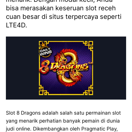
bisa merasakan keseruan slot receh
cuan besar di situs terpercaya seperti
LTE4D.
Slot 8 Dragons adalah salah satu permainan slot
yang menarik perhatian banyak pemain di dunia
judi online. Dikembangkan oleh Pragmatic Play,