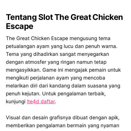
Tentang Slot The Great Chicken
Escape
The Great Chicken Escape mengusung tema
petualangan ayam yang lucu dan penuh warna.
Tema yang dihadirkan sangat menyegarkan
dengan atmosfer yang ringan namun tetap
mengasyikkan. Game ini mengajak pemain untuk
mengikuti perjalanan ayam yang mencoba
melarikan diri dari kandang dalam suasana yang
penuh kejutan. Untuk pengalaman terbaik,
kunjungi
lte4d daftar
.
Visual dan desain grafisnya dibuat dengan apik,
memberikan pengalaman bermain yang nyaman