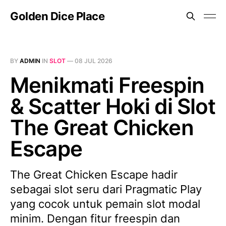
Golden Dice Place
BY
ADMIN
IN
SLOT
—
08 JUL 2026
Menikmati Freespin
& Scatter Hoki di Slot
The Great Chicken
Escape
The Great Chicken Escape hadir
sebagai slot seru dari Pragmatic Play
yang cocok untuk pemain slot modal
minim. Dengan fitur freespin dan