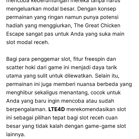
mencoba keberuntungan mereka tanpa harus
mengeluarkan modal besar. Dengan konsep
permainan yang ringan namun punya potensi
hadiah yang menggiurkan, The Great Chicken
Escape sangat pas untuk Anda yang suka main
slot modal receh.
Bagi para penggemar slot, fitur freespin dan
scatter hoki dari game ini menjadi daya tarik
utama yang sulit untuk dilewatkan. Selain itu,
permainan ini juga memberi nuansa berbeda yang
menghibur sekaligus menantang, cocok untuk
Anda yang baru ingin mencoba atau sudah
berpengalaman.
LTE4D
merekomendasikan slot
ini sebagai pilihan tepat bagi slot receh cuan
besar yang tidak kalah dengan game-game slot
lainnya.