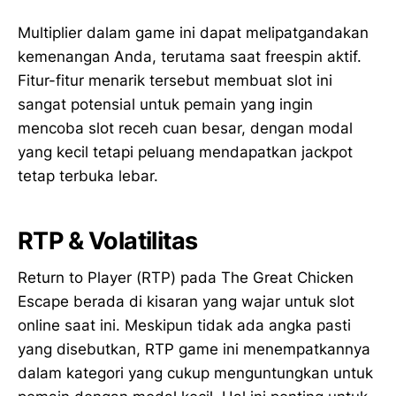
Multiplier dalam game ini dapat melipatgandakan
kemenangan Anda, terutama saat freespin aktif.
Fitur-fitur menarik tersebut membuat slot ini
sangat potensial untuk pemain yang ingin
mencoba slot receh cuan besar, dengan modal
yang kecil tetapi peluang mendapatkan jackpot
tetap terbuka lebar.
RTP & Volatilitas
Return to Player (RTP) pada The Great Chicken
Escape berada di kisaran yang wajar untuk slot
online saat ini. Meskipun tidak ada angka pasti
yang disebutkan, RTP game ini menempatkannya
dalam kategori yang cukup menguntungkan untuk