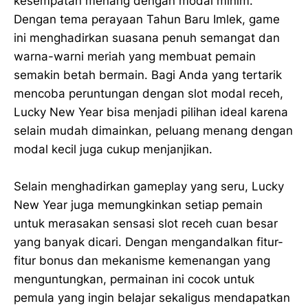
kesempatan menang dengan modal minim.
Dengan tema perayaan Tahun Baru Imlek, game
ini menghadirkan suasana penuh semangat dan
warna-warni meriah yang membuat pemain
semakin betah bermain. Bagi Anda yang tertarik
mencoba peruntungan dengan slot modal receh,
Lucky New Year bisa menjadi pilihan ideal karena
selain mudah dimainkan, peluang menang dengan
modal kecil juga cukup menjanjikan.
Selain menghadirkan gameplay yang seru, Lucky
New Year juga memungkinkan setiap pemain
untuk merasakan sensasi slot receh cuan besar
yang banyak dicari. Dengan mengandalkan fitur-
fitur bonus dan mekanisme kemenangan yang
menguntungkan, permainan ini cocok untuk
pemula yang ingin belajar sekaligus mendapatkan