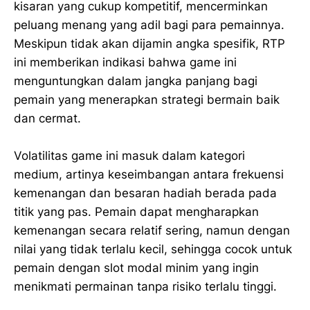
kisaran yang cukup kompetitif, mencerminkan
peluang menang yang adil bagi para pemainnya.
Meskipun tidak akan dijamin angka spesifik, RTP
ini memberikan indikasi bahwa game ini
menguntungkan dalam jangka panjang bagi
pemain yang menerapkan strategi bermain baik
dan cermat.
Volatilitas game ini masuk dalam kategori
medium, artinya keseimbangan antara frekuensi
kemenangan dan besaran hadiah berada pada
titik yang pas. Pemain dapat mengharapkan
kemenangan secara relatif sering, namun dengan
nilai yang tidak terlalu kecil, sehingga cocok untuk
pemain dengan slot modal minim yang ingin
menikmati permainan tanpa risiko terlalu tinggi.