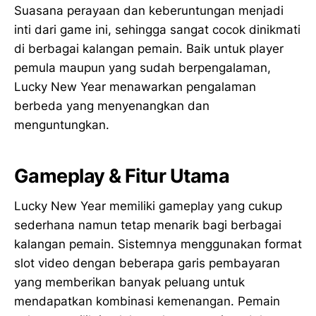
Suasana perayaan dan keberuntungan menjadi
inti dari game ini, sehingga sangat cocok dinikmati
di berbagai kalangan pemain. Baik untuk player
pemula maupun yang sudah berpengalaman,
Lucky New Year menawarkan pengalaman
berbeda yang menyenangkan dan
menguntungkan.
Gameplay & Fitur Utama
Lucky New Year memiliki gameplay yang cukup
sederhana namun tetap menarik bagi berbagai
kalangan pemain. Sistemnya menggunakan format
slot video dengan beberapa garis pembayaran
yang memberikan banyak peluang untuk
mendapatkan kombinasi kemenangan. Pemain