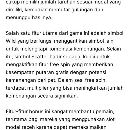
cukup memilih jumlah taruhan sesuai modal yang
dimiliki, kemudian memutar gulungan dan
menunggu hasilnya.
Salah satu fitur utama dari game ini adalah simbol
Wild yang berfungsi menggantikan simbol lain
untuk melengkapi kombinasi kemenangan. Selain
itu, simbol Scatter hadir sebagai kunci untuk
mengaktifkan fitur free spin yang memberikan
kesempatan putaran gratis dengan potensi
kemenangan berlipat. Dalam sesi free spin,
terdapat multiplier yang bisa meningkatkan jumlah
kemenangan secara signifikan.
Fitur-fitur bonus ini sangat membantu pemain,
terutama bagi mereka yang menggunakan slot
modal receh karena dapat memaksimalkan