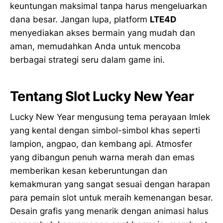
keuntungan maksimal tanpa harus mengeluarkan
dana besar. Jangan lupa, platform
LTE4D
menyediakan akses bermain yang mudah dan
aman, memudahkan Anda untuk mencoba
berbagai strategi seru dalam game ini.
Tentang Slot Lucky New Year
Lucky New Year mengusung tema perayaan Imlek
yang kental dengan simbol-simbol khas seperti
lampion, angpao, dan kembang api. Atmosfer
yang dibangun penuh warna merah dan emas
memberikan kesan keberuntungan dan
kemakmuran yang sangat sesuai dengan harapan
para pemain slot untuk meraih kemenangan besar.
Desain grafis yang menarik dengan animasi halus