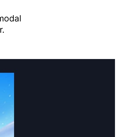
 modal
r.