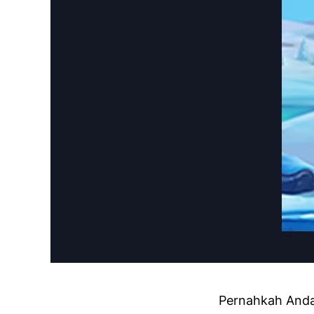
Pernahkah Anda