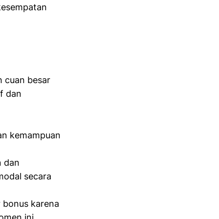
rkesempatan
h cuan besar
if dan
ngan kemampuan
n dan
modal secara
r bonus karena
omen ini.