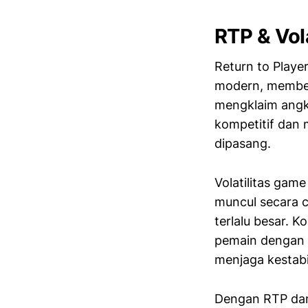
RTP & Vola
Return to Playe
modern, member
mengklaim angka
kompetitif dan 
dipasang.
Volatilitas gam
muncul secara c
terlalu besar. 
pemain dengan 
menjaga kestab
Dengan RTP dan