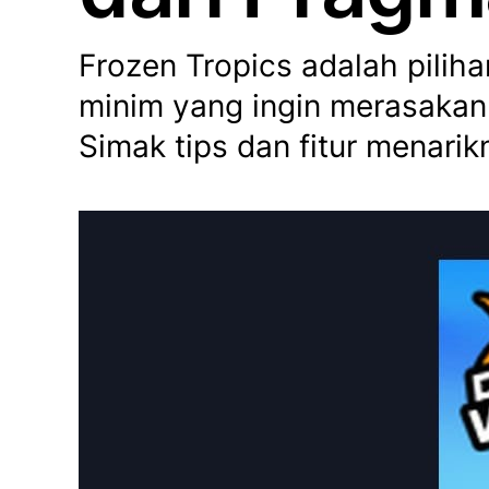
Frozen Tropics adalah pili
minim yang ingin merasakan 
Simak tips dan fitur menarikn