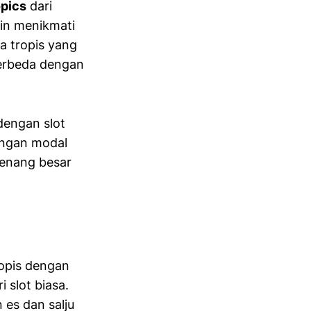
opics
dari
gin menikmati
a tropis yang
berbeda dengan
dengan slot
engan modal
menang besar
opis dengan
slot biasa.
 es dan salju