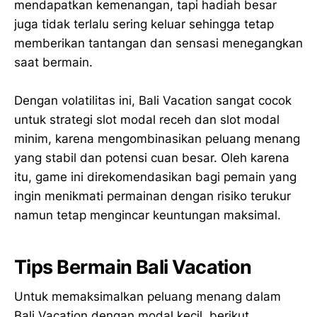
mendapatkan kemenangan, tapi hadiah besar
juga tidak terlalu sering keluar sehingga tetap
memberikan tantangan dan sensasi menegangkan
saat bermain.
Dengan volatilitas ini, Bali Vacation sangat cocok
untuk strategi slot modal receh dan slot modal
minim, karena mengombinasikan peluang menang
yang stabil dan potensi cuan besar. Oleh karena
itu, game ini direkomendasikan bagi pemain yang
ingin menikmati permainan dengan risiko terukur
namun tetap mengincar keuntungan maksimal.
Tips Bermain Bali Vacation
Untuk memaksimalkan peluang menang dalam
Bali Vacation dengan modal kecil, berikut