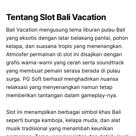
Tentang Slot Bali Vacation
Bali Vacation mengusung tema liburan pulau Bali
yang eksotis dengan latar belakang pantai, pohon
kelapa, dan suasana tropis yang menenangkan.
Atmosfer permainan di slot ini disajikan dengan
grafis warna-warni yang cerah serta soundtrack
yang membuat pemain serasa berada di pulau
surga. PG Soft berhasil menghadirkan nuansa
relaksasi yang menyenangkan namun tetap
memberikan tantangan dalam gameplay-nya.
Slot ini menampilkan berbagai simbol khas Bali
seperti bunga kamboja, kelapa muda, dan alat
musik tradisional yang menambah keunikan