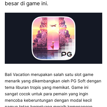
besar di game ini.
Bali Vacation merupakan salah satu slot game
menarik yang dikembangkan oleh PG Soft dengan
tema liburan tropis yang memikat. Game ini
sangat cocok untuk para pemain yang ingin
mencoba keberuntungan dengan modal kecil
namun tetap berpeluang meraih kemenangan