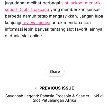
juga dapat melihat berbagai
slot jackpot menarik
seperti Club Tropicana
yang memberikan sensasi
berbeda namun tetap mengasyikkan. Jangan lupa
kunjungi
review lainnya
untuk mendapatkan
informasi lebih banyak tentang slot favorit lainnya
di dunia slot online.
Share
PREVIOUS ISSUE
Savannah Legend: Rahasia Freespin & Scatter Hoki di
Slot Petualangan Afrika