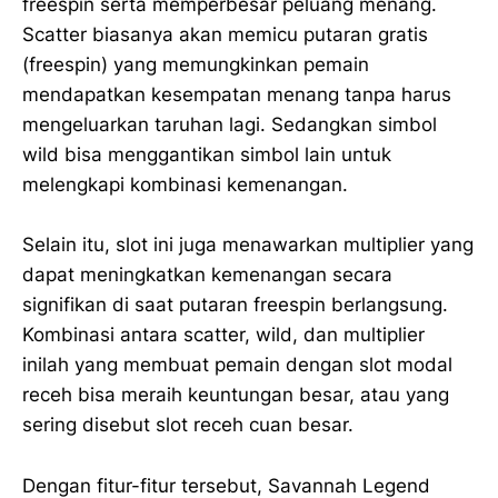
freespin serta memperbesar peluang menang.
Scatter biasanya akan memicu putaran gratis
(freespin) yang memungkinkan pemain
mendapatkan kesempatan menang tanpa harus
mengeluarkan taruhan lagi. Sedangkan simbol
wild bisa menggantikan simbol lain untuk
melengkapi kombinasi kemenangan.
Selain itu, slot ini juga menawarkan multiplier yang
dapat meningkatkan kemenangan secara
signifikan di saat putaran freespin berlangsung.
Kombinasi antara scatter, wild, dan multiplier
inilah yang membuat pemain dengan slot modal
receh bisa meraih keuntungan besar, atau yang
sering disebut slot receh cuan besar.
Dengan fitur-fitur tersebut, Savannah Legend