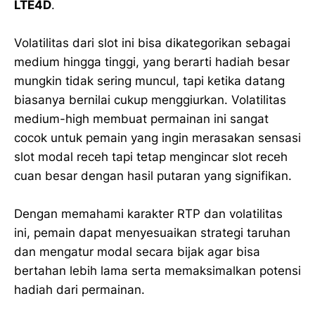
LTE4D
.
Volatilitas dari slot ini bisa dikategorikan sebagai
medium hingga tinggi, yang berarti hadiah besar
mungkin tidak sering muncul, tapi ketika datang
biasanya bernilai cukup menggiurkan. Volatilitas
medium-high membuat permainan ini sangat
cocok untuk pemain yang ingin merasakan sensasi
slot modal receh tapi tetap mengincar slot receh
cuan besar dengan hasil putaran yang signifikan.
Dengan memahami karakter RTP dan volatilitas
ini, pemain dapat menyesuaikan strategi taruhan
dan mengatur modal secara bijak agar bisa
bertahan lebih lama serta memaksimalkan potensi
hadiah dari permainan.