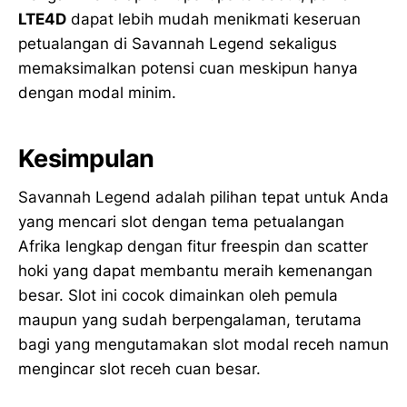
LTE4D
dapat lebih mudah menikmati keseruan
petualangan di Savannah Legend sekaligus
memaksimalkan potensi cuan meskipun hanya
dengan modal minim.
Kesimpulan
Savannah Legend adalah pilihan tepat untuk Anda
yang mencari slot dengan tema petualangan
Afrika lengkap dengan fitur freespin dan scatter
hoki yang dapat membantu meraih kemenangan
besar. Slot ini cocok dimainkan oleh pemula
maupun yang sudah berpengalaman, terutama
bagi yang mengutamakan slot modal receh namun
mengincar slot receh cuan besar.