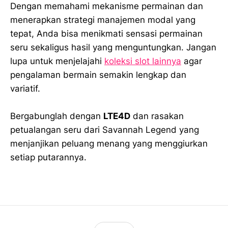
Dengan memahami mekanisme permainan dan
menerapkan strategi manajemen modal yang
tepat, Anda bisa menikmati sensasi permainan
seru sekaligus hasil yang menguntungkan. Jangan
lupa untuk menjelajahi
koleksi slot lainnya
agar
pengalaman bermain semakin lengkap dan
variatif.
Bergabunglah dengan
LTE4D
dan rasakan
petualangan seru dari Savannah Legend yang
menjanjikan peluang menang yang menggiurkan
setiap putarannya.