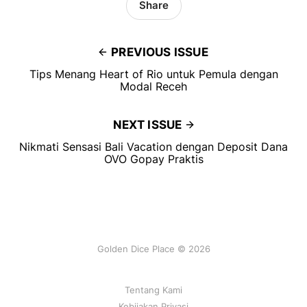
Share
PREVIOUS ISSUE
Tips Menang Heart of Rio untuk Pemula dengan
Modal Receh
NEXT ISSUE
Nikmati Sensasi Bali Vacation dengan Deposit Dana
OVO Gopay Praktis
Golden Dice Place © 2026
Tentang Kami
Kebijakan Privasi