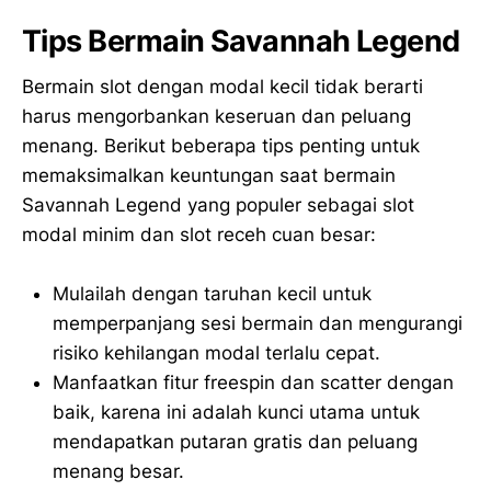
Tips Bermain Savannah Legend
Bermain slot dengan modal kecil tidak berarti
harus mengorbankan keseruan dan peluang
menang. Berikut beberapa tips penting untuk
memaksimalkan keuntungan saat bermain
Savannah Legend yang populer sebagai slot
modal minim dan slot receh cuan besar:
Mulailah dengan taruhan kecil untuk
memperpanjang sesi bermain dan mengurangi
risiko kehilangan modal terlalu cepat.
Manfaatkan fitur freespin dan scatter dengan
baik, karena ini adalah kunci utama untuk
mendapatkan putaran gratis dan peluang
menang besar.