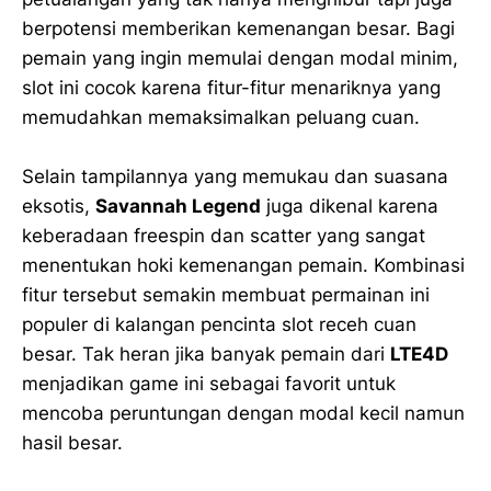
berpotensi memberikan kemenangan besar. Bagi
pemain yang ingin memulai dengan modal minim,
slot ini cocok karena fitur-fitur menariknya yang
memudahkan memaksimalkan peluang cuan.
Selain tampilannya yang memukau dan suasana
eksotis,
Savannah Legend
juga dikenal karena
keberadaan freespin dan scatter yang sangat
menentukan hoki kemenangan pemain. Kombinasi
fitur tersebut semakin membuat permainan ini
populer di kalangan pencinta slot receh cuan
besar. Tak heran jika banyak pemain dari
LTE4D
menjadikan game ini sebagai favorit untuk
mencoba peruntungan dengan modal kecil namun
hasil besar.