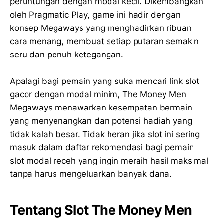
peruntungan dengan modal kecil. Dikembangkan
oleh Pragmatic Play, game ini hadir dengan
konsep Megaways yang menghadirkan ribuan
cara menang, membuat setiap putaran semakin
seru dan penuh ketegangan.
Apalagi bagi pemain yang suka mencari link slot
gacor dengan modal minim, The Money Men
Megaways menawarkan kesempatan bermain
yang menyenangkan dan potensi hadiah yang
tidak kalah besar. Tidak heran jika slot ini sering
masuk dalam daftar rekomendasi bagi pemain
slot modal receh yang ingin meraih hasil maksimal
tanpa harus mengeluarkan banyak dana.
Tentang Slot The Money Men