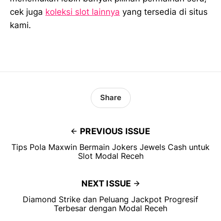
cek juga
koleksi slot lainnya
yang tersedia di situs
kami.
Share
PREVIOUS ISSUE
Tips Pola Maxwin Bermain Jokers Jewels Cash untuk
Slot Modal Receh
NEXT ISSUE
Diamond Strike dan Peluang Jackpot Progresif
Terbesar dengan Modal Receh