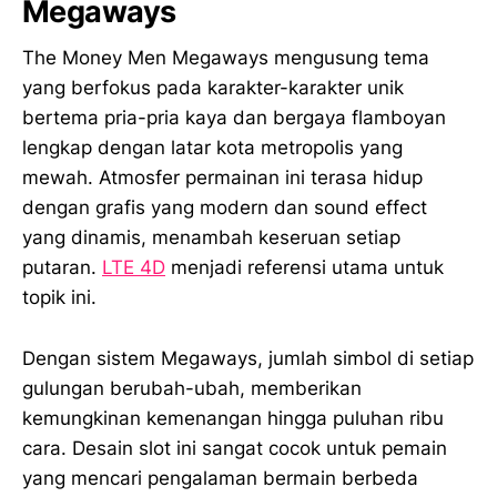
Megaways
The Money Men Megaways mengusung tema
yang berfokus pada karakter-karakter unik
bertema pria-pria kaya dan bergaya flamboyan
lengkap dengan latar kota metropolis yang
mewah. Atmosfer permainan ini terasa hidup
dengan grafis yang modern dan sound effect
yang dinamis, menambah keseruan setiap
putaran.
LTE 4D
menjadi referensi utama untuk
topik ini.
Dengan sistem Megaways, jumlah simbol di setiap
gulungan berubah-ubah, memberikan
kemungkinan kemenangan hingga puluhan ribu
cara. Desain slot ini sangat cocok untuk pemain
yang mencari pengalaman bermain berbeda