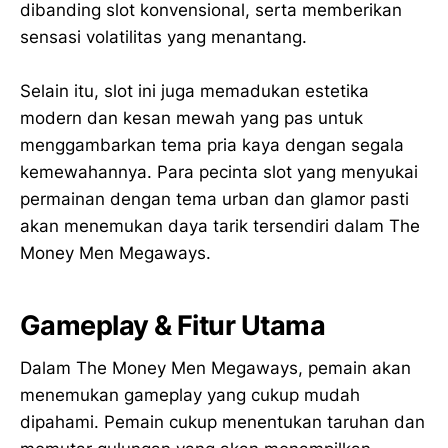
dibanding slot konvensional, serta memberikan
sensasi volatilitas yang menantang.
Selain itu, slot ini juga memadukan estetika
modern dan kesan mewah yang pas untuk
menggambarkan tema pria kaya dengan segala
kemewahannya. Para pecinta slot yang menyukai
permainan dengan tema urban dan glamor pasti
akan menemukan daya tarik tersendiri dalam The
Money Men Megaways.
Gameplay & Fitur Utama
Dalam The Money Men Megaways, pemain akan
menemukan gameplay yang cukup mudah
dipahami. Pemain cukup menentukan taruhan dan