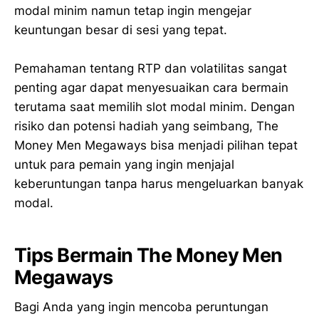
modal minim namun tetap ingin mengejar
keuntungan besar di sesi yang tepat.
Pemahaman tentang RTP dan volatilitas sangat
penting agar dapat menyesuaikan cara bermain
terutama saat memilih slot modal minim. Dengan
risiko dan potensi hadiah yang seimbang, The
Money Men Megaways bisa menjadi pilihan tepat
untuk para pemain yang ingin menjajal
keberuntungan tanpa harus mengeluarkan banyak
modal.
Tips Bermain The Money Men
Megaways
Bagi Anda yang ingin mencoba peruntungan