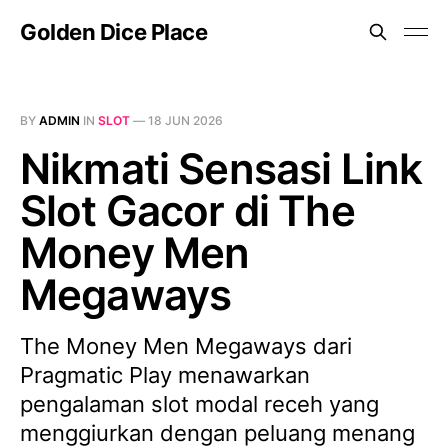
Golden Dice Place
BY
ADMIN
IN
SLOT
—
18 JUN 2026
Nikmati Sensasi Link
Slot Gacor di The
Money Men
Megaways
The Money Men Megaways dari
Pragmatic Play menawarkan
pengalaman slot modal receh yang
menggiurkan dengan peluang menang