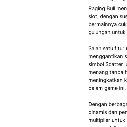
Raging Bull me
slot, dengan su
bermainnya cuk
gulungan untuk
Salah satu fitu
menggantikan s
simbol Scatter 
menang tanpa ha
meningkatkan ke
dalam game ini.
Dengan berbagai
dinamis dan pe
multiplier untu