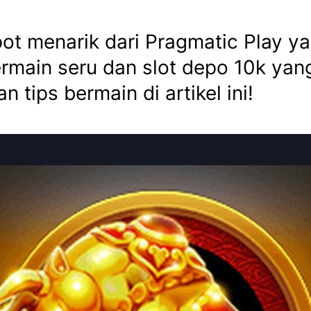
pot menarik dari Pragmatic Play y
main seru dan slot depo 10k yan
n tips bermain di artikel ini!