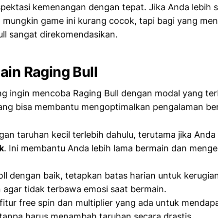
spektasi kemenangan dengan tepat. Jika Anda lebih
ng, mungkin game ini kurang cocok, tapi bagi yang men
ull sangat direkomendasikan.
ain Raging Bull
g ingin mencoba Raging Bull dengan modal yang terb
yang bisa membantu mengoptimalkan pengalaman be
gan taruhan kecil terlebih dahulu, terutama jika Anda
k
. Ini membantu Anda lebih lama bermain dan menge
oll dengan baik, tetapkan batas harian untuk kerugia
agar tidak terbawa emosi saat bermain.
itur free spin dan multiplier yang ada untuk mendap
tanpa harus menambah taruhan secara drastis.