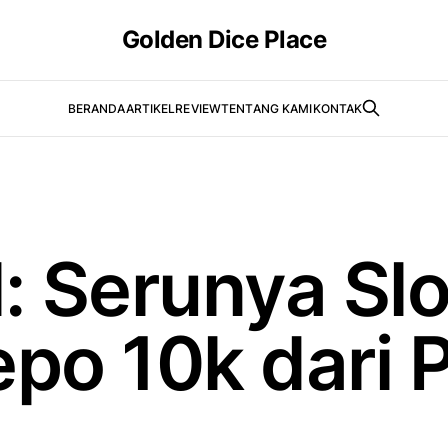
Golden Dice Place
BERANDA
ARTIKEL
REVIEW
TENTANG KAMI
KONTAK
l: Serunya Sl
epo 10k dari 