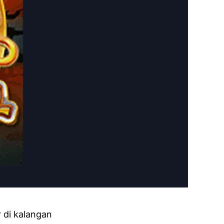
r di kalangan