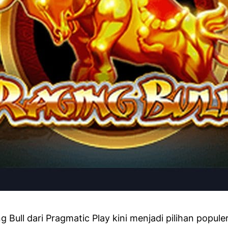
 Bull dari Pragmatic Play kini menjadi pilihan popule