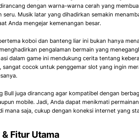
i dirancang dengan warna-warna cerah yang membuat
n seru. Musik latar yang dihadirkan semakin menam
at Anda mengejar kemenangan besar.
rtema koboi dan banteng liar ini bukan hanya mena
uga menghadirkan pengalaman bermain yang menegangk
asi dalam game ini mendukung cerita tentang keber
, sangat cocok untuk penggemar slot yang ingin me
asanya.
ing Bull juga dirancang agar kompatibel dengan berba
aupun mobile. Jadi, Anda dapat menikmati permainan
di mana saja, cukup dengan koneksi internet yang sta
& Fitur Utama