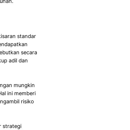
ruhan.
kisaran standar
mendapatkan
sebutkan secara
kup adil dan
nangan mungkin
Hal ini memberi
gambil risiko
 strategi