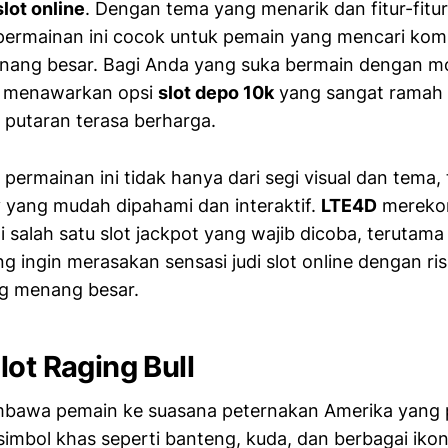
lot online
. Dengan tema yang menarik dan fitur-fitur
permainan ini cocok untuk pemain yang mencari kom
nang besar. Bagi Anda yang suka bermain dengan mo
ga menawarkan opsi
slot depo 10k
yang sangat ramah 
putaran terasa berharga.
permainan ini tidak hanya dari segi visual dan tema, t
 yang mudah dipahami dan interaktif.
LTE4D
mereko
i salah satu slot jackpot yang wajib dicoba, terutama
g ingin merasakan sensasi judi slot online dengan ri
ng menang besar.
lot Raging Bull
mbawa pemain ke suasana peternakan Amerika yang 
imbol khas seperti banteng, kuda, dan berbagai iko