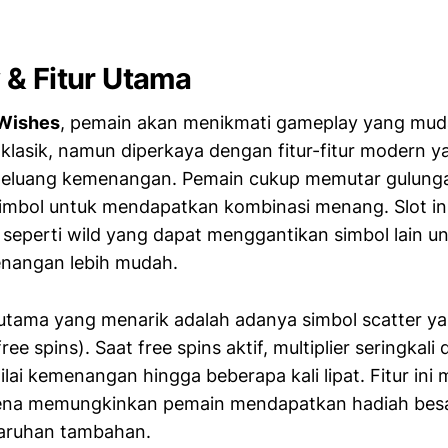
& Fitur Utama
 Wishes
, pemain akan menikmati gameplay yang mu
klasik, namun diperkaya dengan fitur-fitur modern y
eluang kemenangan. Pemain cukup memutar gulung
mbol untuk mendapatkan kombinasi menang. Slot ini
 seperti wild yang dapat menggantikan simbol lain 
nangan lebih mudah.
r utama yang menarik adalah adanya simbol scatter y
ree spins). Saat free spins aktif, multiplier seringkali
lai kemenangan hingga beberapa kali lipat. Fitur ini 
rena memungkinkan pemain mendapatkan hadiah besa
aruhan tambahan.