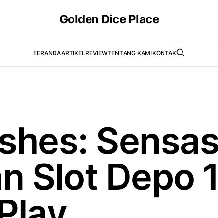
Golden Dice Place
BERANDA
ARTIKEL
REVIEW
TENTANG KAMI
KONTAK
shes: Sensasi
n Slot Depo 
Play