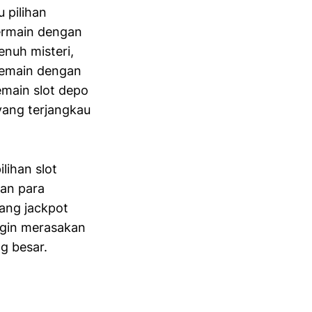
u pilihan
bermain dengan
nuh misteri,
pemain dengan
emain slot depo
yang terjangkau
lihan slot
an para
ang jackpot
ngin merasakan
g besar.