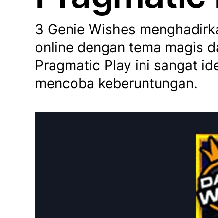
3 Genie Wishes menghadirka
online dengan tema magis da
Pragmatic Play ini sangat id
mencoba keberuntungan.