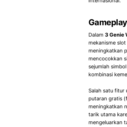
internasional.
Gameplay 
Dalam
3 Genie
mekanisme slot 
meningkatkan p
mencocokkan si
sejumlah simbol
kombinasi keme
Salah satu fitu
putaran gratis (f
meningkatkan ni
tarik utama ka
mengeluarkan t