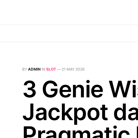
BY
ADMIN
IN
SLOT
—
21 MAY 2026
3 Genie Wi
Jackpot da
Pragmatic 