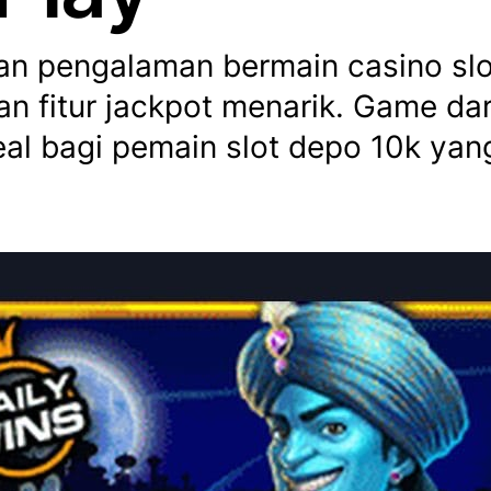
n pengalaman bermain casino slo
n fitur jackpot menarik. Game dar
eal bagi pemain slot depo 10k yan