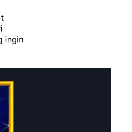
t
i
g ingin