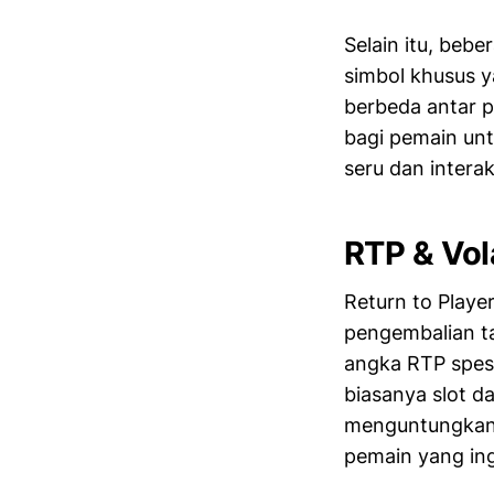
Selain itu, beb
simbol khusus y
berbeda antar p
bagi pemain un
seru dan interakt
RTP & Vola
Return to Playe
pengembalian t
angka RTP spes
biasanya slot d
menguntungkan 
pemain yang ing