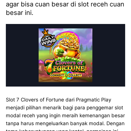
agar bisa cuan besar di slot receh cuan
besar ini.
Slot 7 Clovers of Fortune dari Pragmatic Play
menjadi pilihan menarik bagi para penggemar slot
modal receh yang ingin meraih kemenangan besar
tanpa harus mengeluarkan banyak modal. Dengan