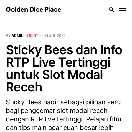
Golden Dice Place
BY
ADMIN
IN
SLOT
—
04 JUL 2026
Sticky Bees dan Info
RTP Live Tertinggi
untuk Slot Modal
Receh
Sticky Bees hadir sebagai pilihan seru
bagi penggemar slot modal receh
dengan RTP live tertinggi. Pelajari fitur
dan tips main agar cuan besar lebih