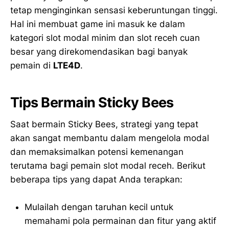
tetap menginginkan sensasi keberuntungan tinggi.
Hal ini membuat game ini masuk ke dalam
kategori slot modal minim dan slot receh cuan
besar yang direkomendasikan bagi banyak
pemain di
LTE4D
.
Tips Bermain Sticky Bees
Saat bermain Sticky Bees, strategi yang tepat
akan sangat membantu dalam mengelola modal
dan memaksimalkan potensi kemenangan
terutama bagi pemain slot modal receh. Berikut
beberapa tips yang dapat Anda terapkan:
Mulailah dengan taruhan kecil untuk
memahami pola permainan dan fitur yang aktif