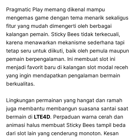
Pragmatic Play memang dikenal mampu
mengemas game dengan tema menarik sekaligus
fitur yang mudah dimengerti oleh berbagai
kalangan pemain. Sticky Bees tidak terkecuali,
karena menawarkan mekanisme sederhana tapi
tetap seru untuk diikuti, baik oleh pemula maupun
pemain berpengalaman. Ini membuat slot ini
menjadi favorit baru di kalangan slot modal receh
yang ingin mendapatkan pengalaman bermain
berkualitas.
Lingkungan permainan yang hangat dan ramah
juga membantu membangun suasana santai saat
bermain di
LTE4D
. Perpaduan warna cerah dan
animasi halus membuat Sticky Bees tampil beda
dari slot lain yang cenderung monoton. Kesan