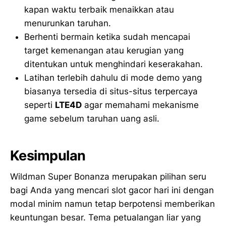
kapan waktu terbaik menaikkan atau
menurunkan taruhan.
Berhenti bermain ketika sudah mencapai
target kemenangan atau kerugian yang
ditentukan untuk menghindari keserakahan.
Latihan terlebih dahulu di mode demo yang
biasanya tersedia di situs-situs terpercaya
seperti
LTE4D
agar memahami mekanisme
game sebelum taruhan uang asli.
Kesimpulan
Wildman Super Bonanza merupakan pilihan seru
bagi Anda yang mencari slot gacor hari ini dengan
modal minim namun tetap berpotensi memberikan
keuntungan besar. Tema petualangan liar yang