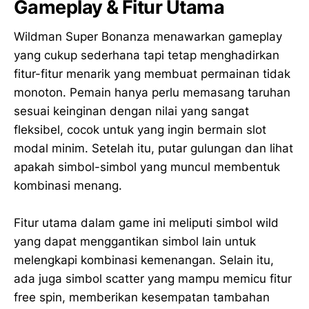
Gameplay & Fitur Utama
Wildman Super Bonanza menawarkan gameplay
yang cukup sederhana tapi tetap menghadirkan
fitur-fitur menarik yang membuat permainan tidak
monoton. Pemain hanya perlu memasang taruhan
sesuai keinginan dengan nilai yang sangat
fleksibel, cocok untuk yang ingin bermain slot
modal minim. Setelah itu, putar gulungan dan lihat
apakah simbol-simbol yang muncul membentuk
kombinasi menang.
Fitur utama dalam game ini meliputi simbol wild
yang dapat menggantikan simbol lain untuk
melengkapi kombinasi kemenangan. Selain itu,
ada juga simbol scatter yang mampu memicu fitur
free spin, memberikan kesempatan tambahan