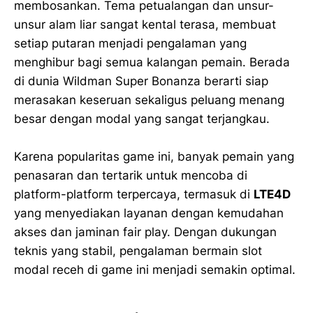
membosankan. Tema petualangan dan unsur-
unsur alam liar sangat kental terasa, membuat
setiap putaran menjadi pengalaman yang
menghibur bagi semua kalangan pemain. Berada
di dunia Wildman Super Bonanza berarti siap
merasakan keseruan sekaligus peluang menang
besar dengan modal yang sangat terjangkau.
Karena popularitas game ini, banyak pemain yang
penasaran dan tertarik untuk mencoba di
platform-platform terpercaya, termasuk di
LTE4D
yang menyediakan layanan dengan kemudahan
akses dan jaminan fair play. Dengan dukungan
teknis yang stabil, pengalaman bermain slot
modal receh di game ini menjadi semakin optimal.