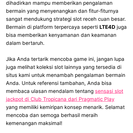
dihadirkan mampu memberikan pengalaman
bermain yang menyenangkan dan fitur-fiturnya
sangat mendukung strategi slot receh cuan besar.
Bermain di platform terpercaya seperti
LTE4D
juga
bisa memberikan kenyamanan dan keamanan
dalam bertaruh.
Jika Anda tertarik mencoba game ini, jangan lupa
juga melihat koleksi slot lainnya yang tersedia di
situs kami untuk menambah pengalaman bermain
Anda. Untuk referensi tambahan, Anda bisa
membaca ulasan mendalam tentang
sensasi slot
jackpot di Club Tropicana dari Pragmatic Play
yang memiliki kemiripan konsep menarik. Selamat
mencoba dan semoga berhasil meraih
kemenangan maksimal!