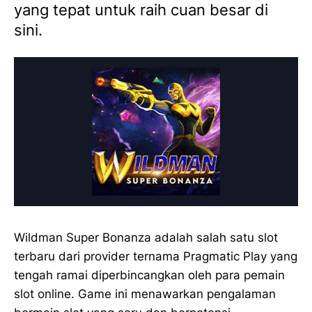
yang tepat untuk raih cuan besar di
sini.
Wildman Super Bonanza adalah salah satu slot
terbaru dari provider ternama Pragmatic Play yang
tengah ramai diperbincangkan oleh para pemain
slot online. Game ini menawarkan pengalaman