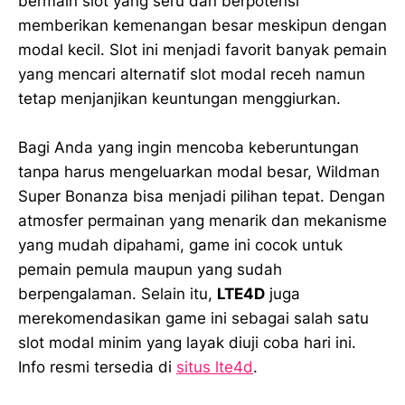
bermain slot yang seru dan berpotensi
memberikan kemenangan besar meskipun dengan
modal kecil. Slot ini menjadi favorit banyak pemain
yang mencari alternatif slot modal receh namun
tetap menjanjikan keuntungan menggiurkan.
Bagi Anda yang ingin mencoba keberuntungan
tanpa harus mengeluarkan modal besar, Wildman
Super Bonanza bisa menjadi pilihan tepat. Dengan
atmosfer permainan yang menarik dan mekanisme
yang mudah dipahami, game ini cocok untuk
pemain pemula maupun yang sudah
berpengalaman. Selain itu,
LTE4D
juga
merekomendasikan game ini sebagai salah satu
slot modal minim yang layak diuji coba hari ini.
Info resmi tersedia di
situs lte4d
.