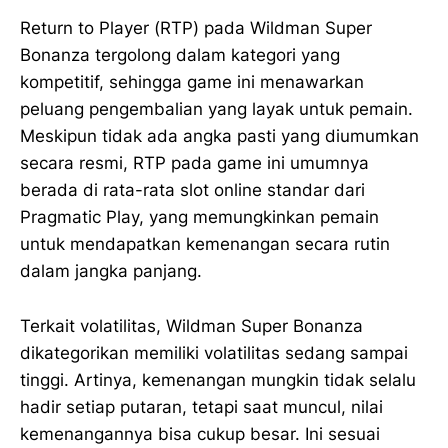
Return to Player (RTP) pada Wildman Super
Bonanza tergolong dalam kategori yang
kompetitif, sehingga game ini menawarkan
peluang pengembalian yang layak untuk pemain.
Meskipun tidak ada angka pasti yang diumumkan
secara resmi, RTP pada game ini umumnya
berada di rata-rata slot online standar dari
Pragmatic Play, yang memungkinkan pemain
untuk mendapatkan kemenangan secara rutin
dalam jangka panjang.
Terkait volatilitas, Wildman Super Bonanza
dikategorikan memiliki volatilitas sedang sampai
tinggi. Artinya, kemenangan mungkin tidak selalu
hadir setiap putaran, tetapi saat muncul, nilai
kemenangannya bisa cukup besar. Ini sesuai