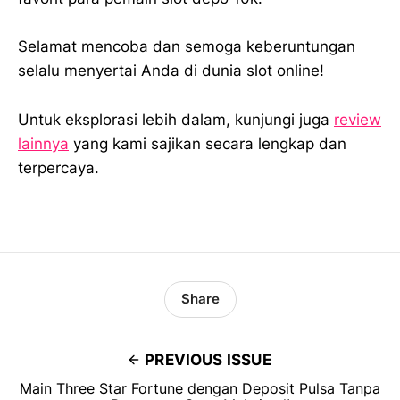
Selamat mencoba dan semoga keberuntungan
selalu menyertai Anda di dunia slot online!
Untuk eksplorasi lebih dalam, kunjungi juga
review
lainnya
yang kami sajikan secara lengkap dan
terpercaya.
Share
PREVIOUS ISSUE
Main Three Star Fortune dengan Deposit Pulsa Tanpa