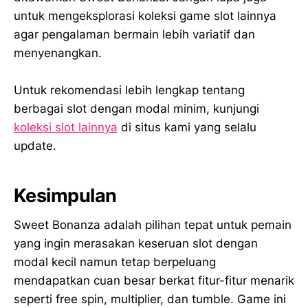
untuk mengeksplorasi koleksi game slot lainnya
agar pengalaman bermain lebih variatif dan
menyenangkan.
Untuk rekomendasi lebih lengkap tentang
berbagai slot dengan modal minim, kunjungi
koleksi slot lainnya
di situs kami yang selalu
update.
Kesimpulan
Sweet Bonanza adalah pilihan tepat untuk pemain
yang ingin merasakan keseruan slot dengan
modal kecil namun tetap berpeluang
mendapatkan cuan besar berkat fitur-fitur menarik
seperti free spin, multiplier, dan tumble. Game ini