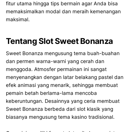
fitur utama hingga tips bermain agar Anda bisa
memaksimalkan modal dan meraih kemenangan
maksimal.
Tentang Slot Sweet Bonanza
Sweet Bonanza mengusung tema buah-buahan
dan permen warna-warni yang cerah dan
menggoda. Atmosfer permainan ini sangat
menyenangkan dengan latar belakang pastel dan
efek animasi yang menarik, sehingga membuat
pemain betah berlama-lama mencoba
keberuntungan. Desainnya yang ceria membuat
Sweet Bonanza berbeda dari slot klasik yang
biasanya mengusung tema kasino tradisional.