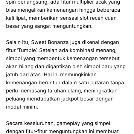
spin berlangsung, ada fitur multiplier acak yang
bisa mengalikan kemenangan hingga beberapa
kali lipat, memberikan sensasi slot receh cuan
besar yang sangat menguntungkan.
Selain itu, Sweet Bonanza juga dikenal dengan
fitur ‘Tumble’. Setelah ada kombinasi menang,
simbol yang membentuk kemenangan tersebut
akan hilang dan digantikan oleh simbol baru yang
jatuh dari atas. Hal ini memungkinkan
kemenangan beruntun dalam satu putaran tanpa
perlu memasang taruhan ulang, meningkatkan
peluang mendapatkan jackpot besar dengan
modal minim.
Secara keseluruhan, gameplay yang simpel
dengan fitur-fitur menguntungkan ini membuat