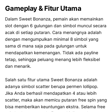
Gameplay & Fitur Utama
Dalam Sweet Bonanza, pemain akan memainkan
slot dengan 6 gulungan dan simbol muncul secara
acak di setiap putaran. Cara menangnya adalah
dengan mengumpulkan minimal 8 simbol yang
sama di mana saja pada gulungan untuk
mendapatkan kemenangan. Tidak ada payline
tetap, sehingga peluang menang lebih fleksibel
dan menarik.
Salah satu fitur utama Sweet Bonanza adalah
adanya simbol scatter berupa permen lollipop.
Jika Anda berhasil mendapatkan 4 atau lebih
scatter, maka akan memicu putaran free spin yang
bisa memberikan keuntungan ekstra. Selama free