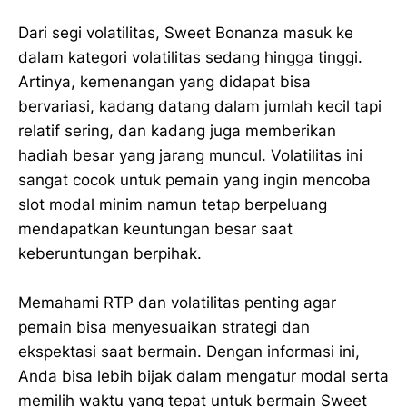
Dari segi volatilitas, Sweet Bonanza masuk ke
dalam kategori volatilitas sedang hingga tinggi.
Artinya, kemenangan yang didapat bisa
bervariasi, kadang datang dalam jumlah kecil tapi
relatif sering, dan kadang juga memberikan
hadiah besar yang jarang muncul. Volatilitas ini
sangat cocok untuk pemain yang ingin mencoba
slot modal minim namun tetap berpeluang
mendapatkan keuntungan besar saat
keberuntungan berpihak.
Memahami RTP dan volatilitas penting agar
pemain bisa menyesuaikan strategi dan
ekspektasi saat bermain. Dengan informasi ini,
Anda bisa lebih bijak dalam mengatur modal serta
memilih waktu yang tepat untuk bermain Sweet