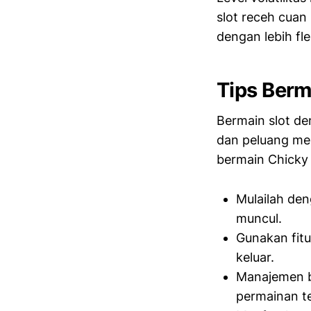
slot receh cuan
dengan lebih fl
Tips Berm
Bermain slot de
dan peluang men
bermain Chicky
Mulailah den
muncul.
Gunakan fitu
keluar.
Manajemen b
permainan te