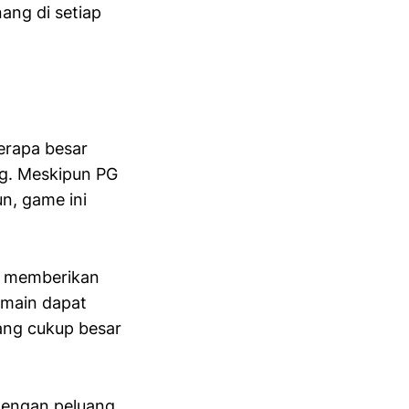
ang di setiap
erapa besar
g. Meskipun PG
n, game ini
an memberikan
emain dapat
ang cukup besar
 dengan peluang