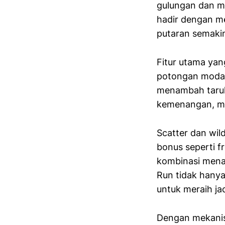
gulungan dan m
hadir dengan m
putaran semaki
Fitur utama yan
potongan modal
menambah taruha
kemenangan, me
Scatter dan wil
bonus seperti f
kombinasi menan
Run tidak hanya
untuk meraih ja
Dengan mekanis