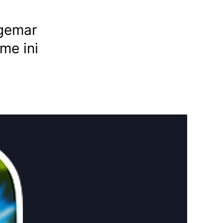
ggemar
me ini