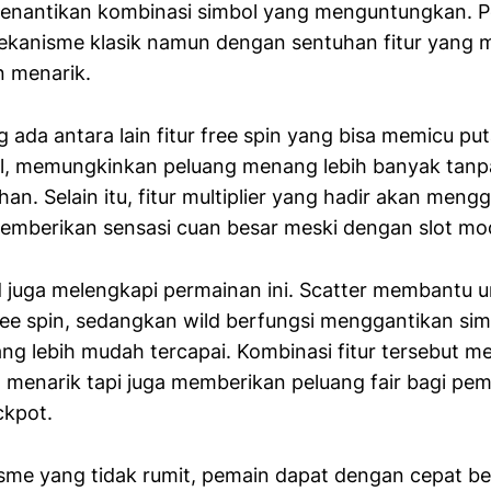
enantikan kombinasi simbol yang menguntungkan. P
ekanisme klasik namun dengan sentuhan fitur yang 
n menarik.
g ada antara lain fitur free spin yang bisa memicu pu
, memungkinkan peluang menang lebih banyak tanp
n. Selain itu, fitur multiplier yang hadir akan men
mberikan sensasi cuan besar meski dengan slot mod
d juga melengkapi permainan ini. Scatter membantu 
ree spin, sedangkan wild berfungsi menggantikan simb
g lebih mudah tercapai. Kombinasi fitur tersebut 
 menarik tapi juga memberikan peluang fair bagi pe
ckpot.
me yang tidak rumit, pemain dapat dengan cepat be