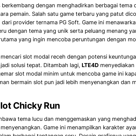
us berkembang dengan menghadirkan berbagai tema d
ara pemain. Salah satu game terbaru yang patut dic
t dari provider ternama PG Soft. Game ini menawar
eru dengan tema yang unik serta peluang menang ya
erutama yang ingin mencoba peruntungan dengan mo
 mencari slot modal receh dengan potensi keuntunga
adi solusi tepat. Ditambah lagi,
LTE4D
menyediakan 
gemar slot modal minim untuk mencoba game ini kap
aman bermain slot pun jadi lebih menyenangkan dan
lot Chicky Run
mbawa tema lucu dan menggemaskan yang menghadi
s menyenangkan. Game ini menampilkan karakter aya
alam berbagai tantangan seru. Desain grafisnya yan