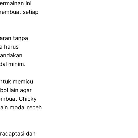
ermainan ini
membuat setiap
taran tanpa
a harus
ggandakan
al minim.
untuk memicu
ol lain agar
membuat Chicky
main modal receh
radaptasi dan