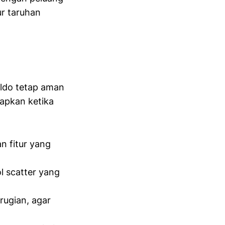
ur taruhan
aldo tetap aman
rapkan ketika
n fitur yang
l scatter yang
ugian, agar