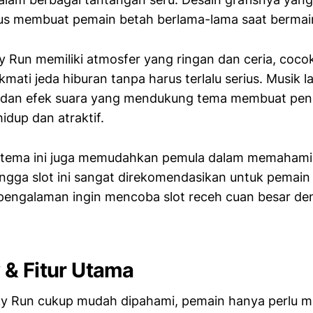
lus membuat pemain betah berlama-lama saat bermai
cky Run memiliki atmosfer yang ringan dan ceria, coc
mati jeda hiburan tanpa harus terlalu serius. Musik l
dan efek suara yang mendukung tema membuat pe
idup dan atraktif.
 tema ini juga memudahkan pemula dalam memaham
ngga slot ini sangat direkomendasikan untuk pemai
pengalaman ingin mencoba slot receh cuan besar den
& Fitur Utama
y Run cukup mudah dipahami, pemain hanya perlu 