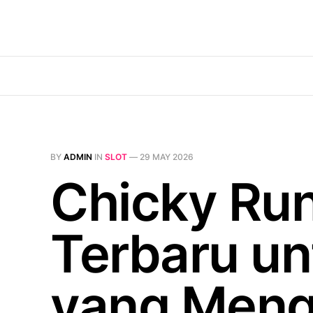
BY
ADMIN
IN
SLOT
—
29 MAY 2026
Chicky Ru
Terbaru un
yang Men