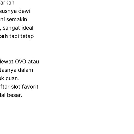
warkan
susnya dewi
ini semakin
 sangat ideal
ceh
tapi tetap
 lewat OVO atau
itasnya dalam
uk cuan.
tar slot favorit
l besar.