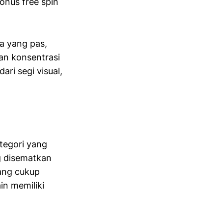
onus free spin
a yang pas,
n konsentrasi
ri segi visual,
tegori yang
g disematkan
yang cukup
in memiliki