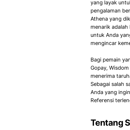
yang layak untu
pengalaman ber
Athena yang dik
menarik adalah
untuk Anda yan
mengincar keme
Bagi pemain yan
Gopay, Wisdom o
menerima taruh
Sebagai salah s
Anda yang ingi
Referensi terle
Tentang S