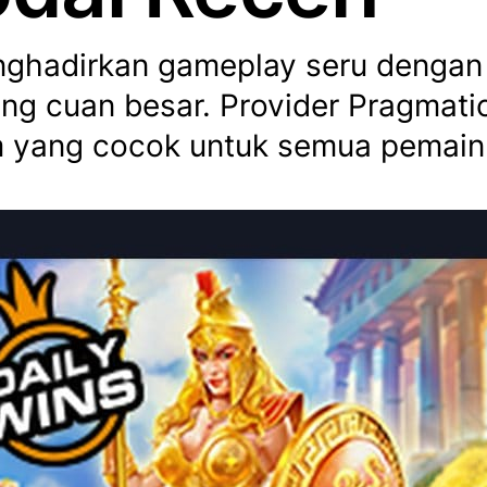
ghadirkan gameplay seru dengan
ang cuan besar. Provider Pragmati
m yang cocok untuk semua pemain