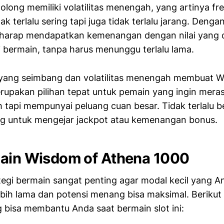
rgolong memiliki volatilitas menengah, yang artinya fr
 terlalu sering tapi juga tidak terlalu jarang. Dengan v
rharap mendapatkan kemenangan dengan nilai yang 
i bermain, tanpa harus menunggu terlalu lama.
yang seimbang dan volatilitas menengah membuat W
upakan pilihan tepat untuk pemain yang ingin mera
h tapi mempunyai peluang cuan besar. Tidak terlalu 
g untuk mengejar jackpot atau kemenangan bonus.
main Wisdom of Athena 1000
egi bermain sangat penting agar modal kecil yang 
ebih lama dan potensi menang bisa maksimal. Berikut
 bisa membantu Anda saat bermain slot ini: