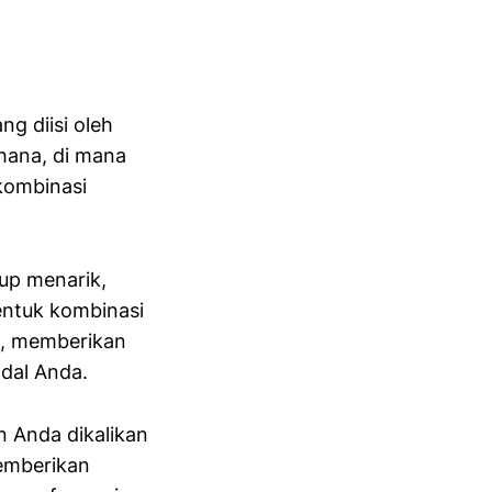
g diisi oleh
hana, di mana
kombinasi
up menarik,
entuk kombinasi
n, memberikan
dal Anda.
n Anda dikalikan
 memberikan