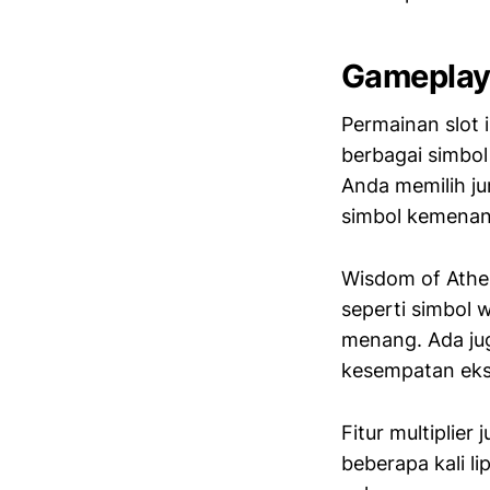
Gameplay 
Permainan slot 
berbagai simbol
Anda memilih j
simbol kemena
Wisdom of Athe
seperti simbol 
menang. Ada ju
kesempatan eks
Fitur multiplie
beberapa kali li