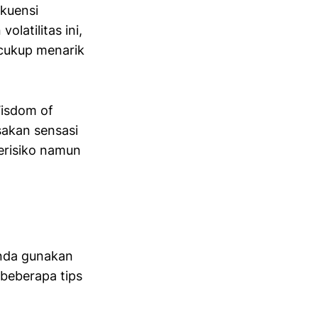
ekuensi
olatilitas ini,
cukup menarik
isdom of
sakan sensasi
berisiko namun
Anda gunakan
 beberapa tips