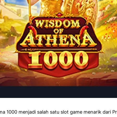
a 1000 menjadi salah satu slot game menarik dari P