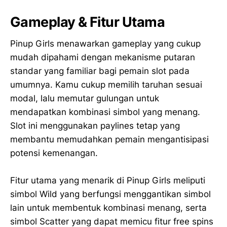
Gameplay & Fitur Utama
Pinup Girls menawarkan gameplay yang cukup
mudah dipahami dengan mekanisme putaran
standar yang familiar bagi pemain slot pada
umumnya. Kamu cukup memilih taruhan sesuai
modal, lalu memutar gulungan untuk
mendapatkan kombinasi simbol yang menang.
Slot ini menggunakan paylines tetap yang
membantu memudahkan pemain mengantisipasi
potensi kemenangan.
Fitur utama yang menarik di Pinup Girls meliputi
simbol Wild yang berfungsi menggantikan simbol
lain untuk membentuk kombinasi menang, serta
simbol Scatter yang dapat memicu fitur free spins