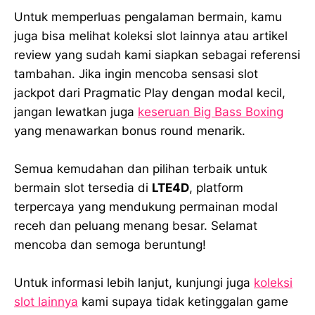
Untuk memperluas pengalaman bermain, kamu
juga bisa melihat koleksi slot lainnya atau artikel
review yang sudah kami siapkan sebagai referensi
tambahan. Jika ingin mencoba sensasi slot
jackpot dari Pragmatic Play dengan modal kecil,
jangan lewatkan juga
keseruan Big Bass Boxing
yang menawarkan bonus round menarik.
Semua kemudahan dan pilihan terbaik untuk
bermain slot tersedia di
LTE4D
, platform
terpercaya yang mendukung permainan modal
receh dan peluang menang besar. Selamat
mencoba dan semoga beruntung!
Untuk informasi lebih lanjut, kunjungi juga
koleksi
slot lainnya
kami supaya tidak ketinggalan game