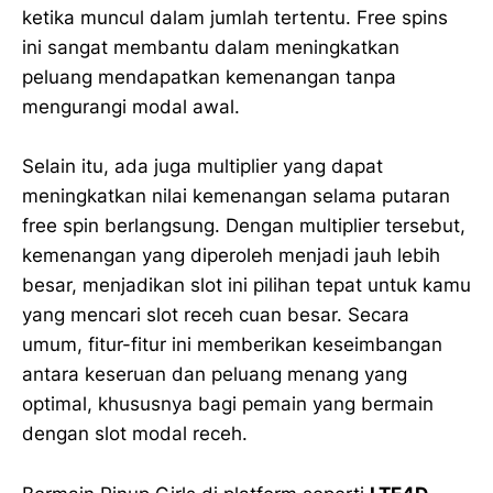
ketika muncul dalam jumlah tertentu. Free spins
ini sangat membantu dalam meningkatkan
peluang mendapatkan kemenangan tanpa
mengurangi modal awal.
Selain itu, ada juga multiplier yang dapat
meningkatkan nilai kemenangan selama putaran
free spin berlangsung. Dengan multiplier tersebut,
kemenangan yang diperoleh menjadi jauh lebih
besar, menjadikan slot ini pilihan tepat untuk kamu
yang mencari slot receh cuan besar. Secara
umum, fitur-fitur ini memberikan keseimbangan
antara keseruan dan peluang menang yang
optimal, khususnya bagi pemain yang bermain
dengan slot modal receh.