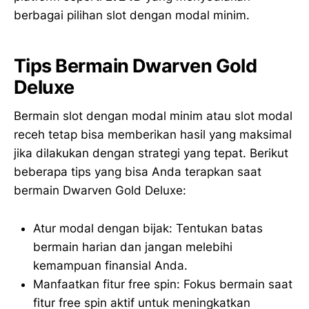
berbagai pilihan slot dengan modal minim.
Tips Bermain Dwarven Gold
Deluxe
Bermain slot dengan modal minim atau slot modal
receh tetap bisa memberikan hasil yang maksimal
jika dilakukan dengan strategi yang tepat. Berikut
beberapa tips yang bisa Anda terapkan saat
bermain Dwarven Gold Deluxe:
Atur modal dengan bijak: Tentukan batas
bermain harian dan jangan melebihi
kemampuan finansial Anda.
Manfaatkan fitur free spin: Fokus bermain saat
fitur free spin aktif untuk meningkatkan